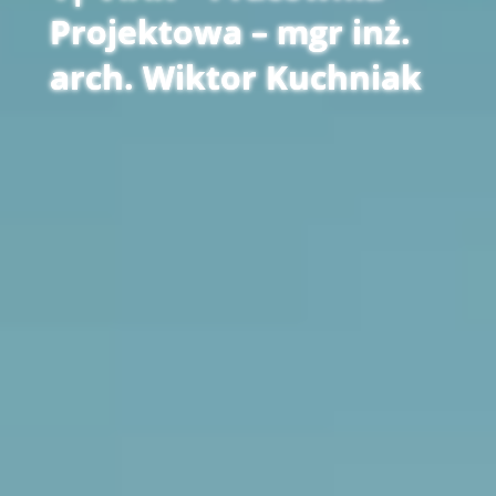
Projektowa – mgr inż.
arch. Wiktor Kuchniak